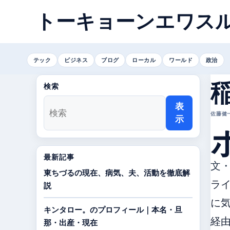
トーキョーンエワス
テック
ビジネス
ブログ
ローカル
ワールド
政治
検索
表
佐藤健一 
示
最新記事
文
東ちづるの現在、病気、夫、活動を徹底解
ライ
説
に気
キンタロー。のプロフィール｜本名・旦
経
那・出産・現在