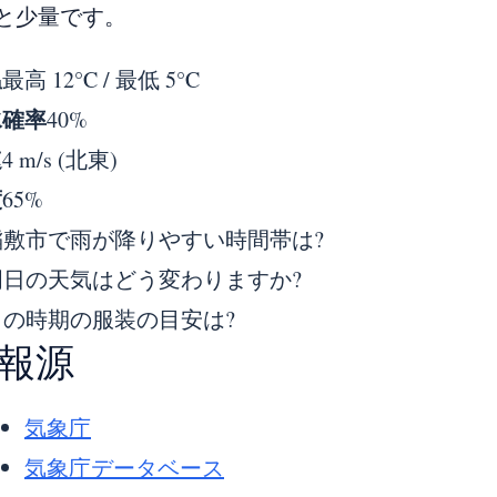
と少量です。
温
最高 12°C / 最低 5°C
水確率
40%
速
4 m/s (北東)
度
65%
稲敷市で雨が降りやすい時間帯は?
明日の天気はどう変わりますか?
この時期の服装の目安は?
報源
気象庁
気象庁データベース