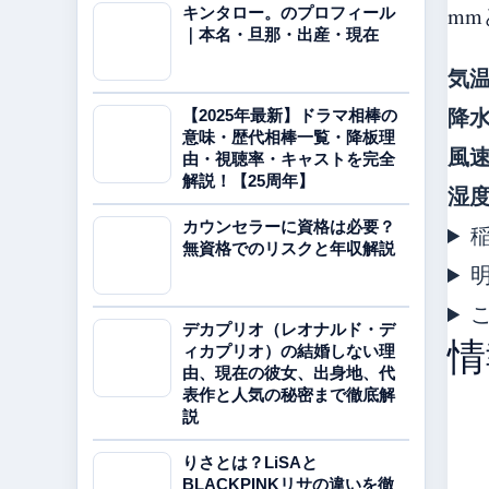
mm
キンタロー。のプロフィール
｜本名・旦那・出産・現在
気
降
【2025年最新】ドラマ相棒の
意味・歴代相棒一覧・降板理
風
由・視聴率・キャストを完全
解説！【25周年】
湿
カウンセラーに資格は必要？
無資格でのリスクと年収解説
デカプリオ（レオナルド・デ
情
ィカプリオ）の結婚しない理
由、現在の彼女、出身地、代
表作と人気の秘密まで徹底解
説
りさとは？LiSAと
BLACKPINKリサの違いを徹