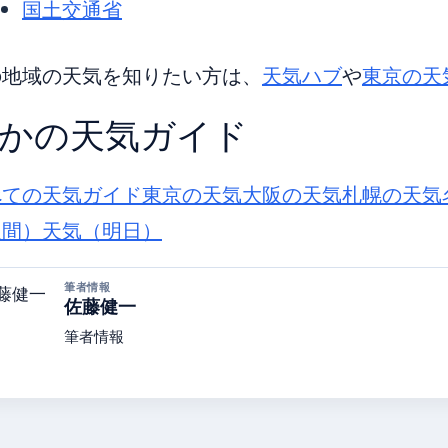
国土交通省
の地域の天気を知りたい方は、
天気ハブ
や
東京の天
かの天気ガイド
べての天気ガイド
東京の天気
大阪の天気
札幌の天気
週間）
天気（明日）
筆者情報
佐藤健一
筆者情報