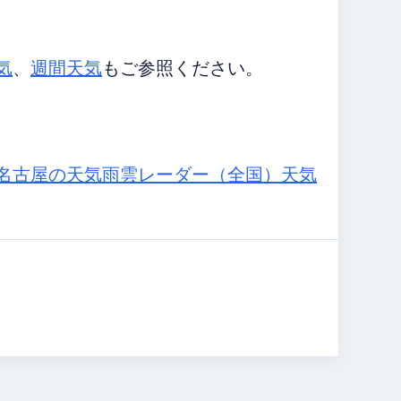
気
、
週間天気
もご参照ください。
名古屋の天気
雨雲レーダー（全国）
天気