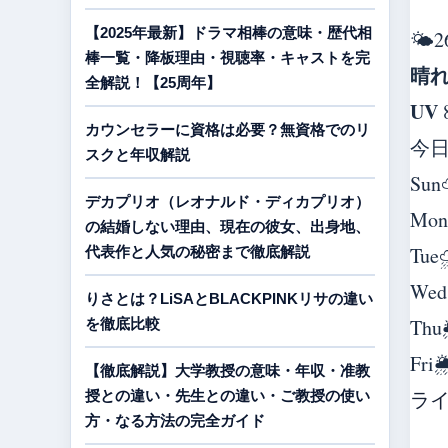
【2025年最新】ドラマ相棒の意味・歴代相
🌤️
2
棒一覧・降板理由・視聴率・キャストを完
晴
全解説！【25周年】
UV
カウンセラーに資格は必要？無資格でのリ
今
スクと年収解説
Sun
デカプリオ（レオナルド・ディカプリオ）
Mon
の結婚しない理由、現在の彼女、出身地、
Tue
代表作と人気の秘密まで徹底解説
Wed
りさとは？LiSAとBLACKPINKリサの違い
Thu
を徹底比較
Fri

【徹底解説】大学教授の意味・年収・准教
ラ
授との違い・先生との違い・ご教授の使い
方・なる方法の完全ガイド