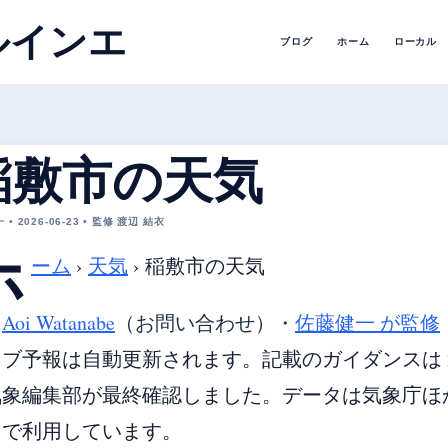
ルインエ
ブログ
ホーム
ローカル
稲敷市の天気
• 2026-06-23 • 監修 渡辺 結衣
ホ
ーム
›
天気
›
稲敷市の天気
・
Aoi Watanabe
（お問い合わせ）
・
佐藤健一 が監修
ブ予報は自動更新されます。記載のガイダンスは 20
象編集部が最終確認しました。データは気象庁ほか各国
由で利用しています。