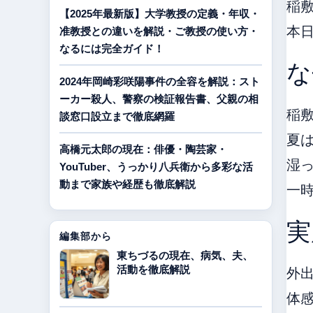
稲
【2025年最新版】大学教授の定義・年収・
本
准教授との違いを解説・ご教授の使い方・
なるには完全ガイド！
な
2024年岡崎彩咲陽事件の全容を解説：スト
ーカー殺人、警察の検証報告書、父親の相
稲
談窓口設立まで徹底網羅
夏
高橋元太郎の現在：俳優・陶芸家・
湿
YouTuber、うっかり八兵衛から多彩な活
動まで家族や経歴も徹底解説
一
実
編集部から
東ちづるの現在、病気、夫、
活動を徹底解説
外出
体感