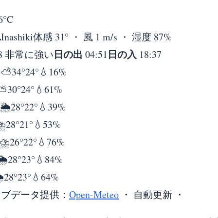
6°
C
れ
Inashiki
体感 31° ・ 風 1 m/s ・ 湿度 87%
日の出
日の入
8 非常に強い
04:51
18:37
日
⛅
34°
24°
💧16%
⛅
30°
24°
💧61%
🌦️
28°
22°
💧39%
⛈️
28°
21°
💧53%
⛈️
26°
22°
💧76%
🌦️
28°
23°
💧84%
️
28°
23°
💧64%
イブデータ提供：
Open-Meteo
・ 自動更新 ・