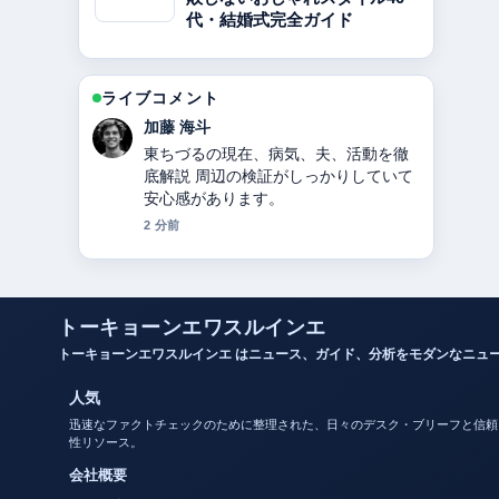
代・結婚式完全ガイド
ライブコメント
高橋 蓮
キンタロー。のプロフィール｜本名・
旦那・出産・現在 の整理がとても分か
りやすいです。今日の中でも特に読み
やすいです。
4 分前
トーキョーンエワスルインエ
トーキョーンエワスルインエ はニュース、ガイド、分析をモダンなニュ
人気
迅速なファクトチェックのために整理された、日々のデスク・ブリーフと信頼
性リソース。
会社概要