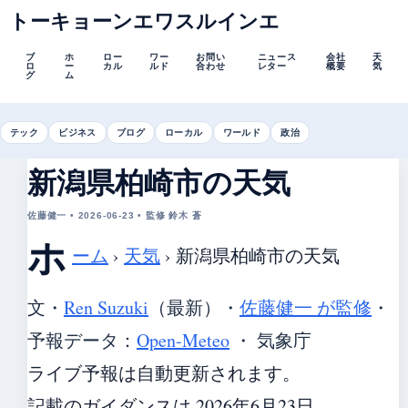
トーキョーンエワスルインエ
ブ
ホ
ロー
ワー
お問い
ニュース
会社
天
ロ
ー
カル
ルド
合わせ
レター
概要
気
グ
ム
テック
ビジネス
ブログ
ローカル
ワールド
政治
新潟県柏崎市の天気
佐藤健一 • 2026-06-23 • 監修 鈴木 蒼
ホ
ーム
›
天気
›
新潟県柏崎市の天気
文・
Ren Suzuki
（最新）
・
佐藤健一 が監修
・
予報データ：
Open-Meteo
・ 気象庁
ライブ予報は自動更新されます。
記載のガイダンスは 2026年6月23日