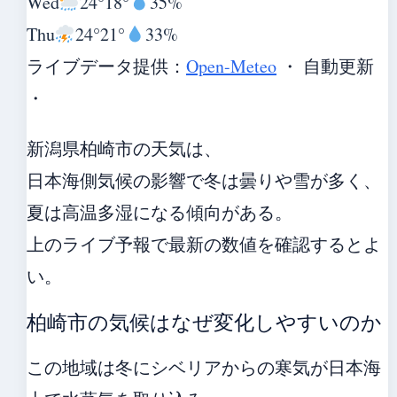
Wed
24°
18°
35%
Thu
24°
21°
33%
ライブデータ提供：
Open-Meteo
・ 自動更新
・
新潟県柏崎市の天気は、
日本海側気候の影響で冬は曇りや雪が多く、
夏は高温多湿になる傾向がある。
上のライブ予報で最新の数値を確認するとよ
い。
柏崎市の気候はなぜ変化しやすいのか
この地域は冬にシベリアからの寒気が日本海