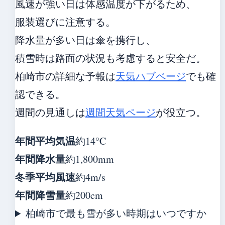
風速が強い日は体感温度が下がるため、
服装選びに注意する。
降水量が多い日は傘を携行し、
積雪時は路面の状況も考慮すると安全だ。
柏崎市の詳細な予報は
天気ハブページ
でも確
認できる。
週間の見通しは
週間天気ページ
が役立つ。
年間平均気温
約14°C
年間降水量
約1,800mm
冬季平均風速
約4m/s
年間降雪量
約200cm
柏崎市で最も雪が多い時期はいつですか