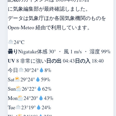
に気象編集部が最終確認しました。
データは気象庁ほか各国気象機関のものを
Open-Meteo 経由で利用しています。
24°
C
曇り
Nigatake
体感 30° ・ 風 1 m/s ・ 湿度 99%
UV
日の出
日の入
8 非常に強い
04:43
18:40
今日
30°
24°
8%
Sat
29°
24°
59%
Sun
26°
22°
62%
Mon
24°
20°
43%
Tue
23°
19°
24%