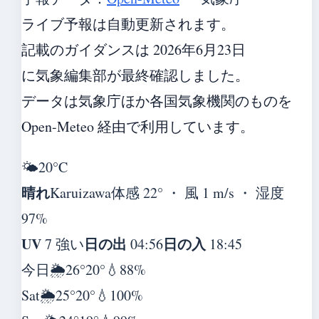
ライブ予報は自動更新されます。
記載のガイダンスは 2026年6月23日
に気象編集部が最終確認しました。
データは気象庁ほか各国気象機関のものを
Open-Meteo 経由で利用しています。
🌤️
20°
C
晴れ
Karuizawa
体感 22° ・ 風 1 m/s ・ 湿度
97%
UV
日の出
日の入
7 強い
04:56
18:45
今日
🌦️
26°
20°
💧88%
Sat
🌦️
25°
20°
💧100%