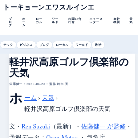
トーキョーンエワスルインエ
ブ
ホ
ロー
ワー
お問い合
ニュース
会社
天
ロ
ー
カル
ルド
わせ
レター
概要
気
グ
ム
テック
ビジネス
ブログ
ローカル
ワールド
政治
軽井沢高原ゴルフ倶楽部の
天気
佐藤健一 • 2026-06-23 • 監修 鈴木 蒼
ホ
ーム
›
天気
›
軽井沢高原ゴルフ倶楽部の天気
文・
Ren Suzuki
（最新）
・
佐藤健一 が監修
・
予報データ：
Open-Meteo
・ 気象庁