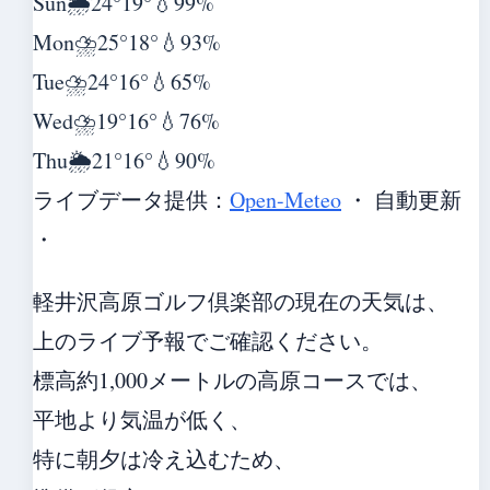
Sun
🌦️
24°
19°
💧99%
Mon
⛈️
25°
18°
💧93%
Tue
⛈️
24°
16°
💧65%
Wed
⛈️
19°
16°
💧76%
Thu
🌦️
21°
16°
💧90%
ライブデータ提供：
Open-Meteo
・ 自動更新
・
軽井沢高原ゴルフ倶楽部の現在の天気は、
上のライブ予報でご確認ください。
標高約1,000メートルの高原コースでは、
平地より気温が低く、
特に朝夕は冷え込むため、