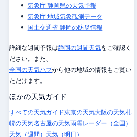
気象庁 静岡県の天気予報
気象庁 地域気象観測データ
国土交通省 静岡の防災情報
詳細な週間予報は
静岡の週間天気
をご確認く
ださい。また、
全国の天気ハブ
から他の地域の情報もご覧い
ただけます。
ほかの天気ガイド
すべての天気ガイド
東京の天気
大阪の天気
札
幌の天気
名古屋の天気
雨雲レーダー（全国）
天気（週間）
天気（明日）