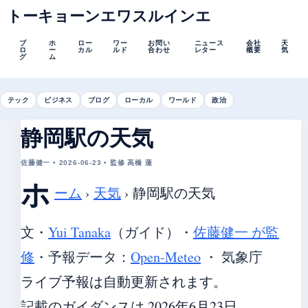
トーキョーンエワスルインエ
ブ
ホ
ロー
ワー
お問い
ニュース
会社
天
ロ
ー
カル
ルド
合わせ
レター
概要
気
グ
ム
テック
ビジネス
ブログ
ローカル
ワールド
政治
静岡駅の天気
佐藤健一 • 2026-06-23 • 監修 高橋 蓮
ホ
ーム
›
天気
›
静岡駅の天気
文・
Yui Tanaka
（ガイド）
・
佐藤健一 が監
修
・
予報データ：
Open-Meteo
・ 気象庁
ライブ予報は自動更新されます。
記載のガイダンスは 2026年6月23日