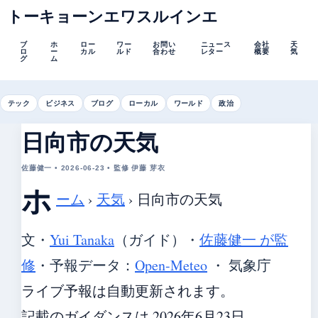
トーキョーンエワスルインエ
ブ
ホ
ロー
ワー
お問い
ニュース
会社
天
ロ
ー
カル
ルド
合わせ
レター
概要
気
グ
ム
テック
ビジネス
ブログ
ローカル
ワールド
政治
日向市の天気
佐藤健一 • 2026-06-23 • 監修 伊藤 芽衣
ホ
ーム
›
天気
›
日向市の天気
文・
Yui Tanaka
（ガイド）
・
佐藤健一 が監
修
・
予報データ：
Open-Meteo
・ 気象庁
ライブ予報は自動更新されます。
記載のガイダンスは 2026年6月23日