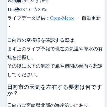
Wed
🌦️
26°
18°
💧76%
Thu
🌦️
28°
16°
💧83%
ライブデータ提供：
Open-Meteo
・ 自動更新
・
日向市の空模様を確認する際は、
まず上のライブ予報で現在の気温や降水の有
無を把握し、
その後に以下の解説で風や週間の傾向を想定
してください。
日向市の天気を左右する要素は何です
か？
日向市は宮崎県北部の海岸沿いにあり、