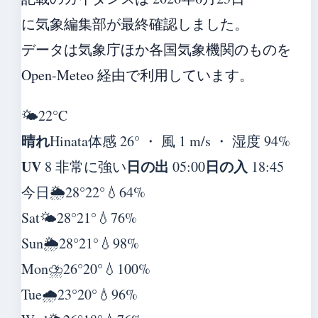
に気象編集部が最終確認しました。
データは気象庁ほか各国気象機関のものを
Open-Meteo 経由で利用しています。
🌤️
22°
C
晴れ
Hinata
体感 26° ・ 風 1 m/s ・ 湿度 94%
UV
日の出
日の入
8 非常に強い
05:00
18:45
今日
🌦️
28°
22°
💧64%
Sat
🌤️
28°
21°
💧76%
Sun
🌦️
28°
21°
💧98%
Mon
⛈️
26°
20°
💧100%
Tue
🌧️
23°
20°
💧96%