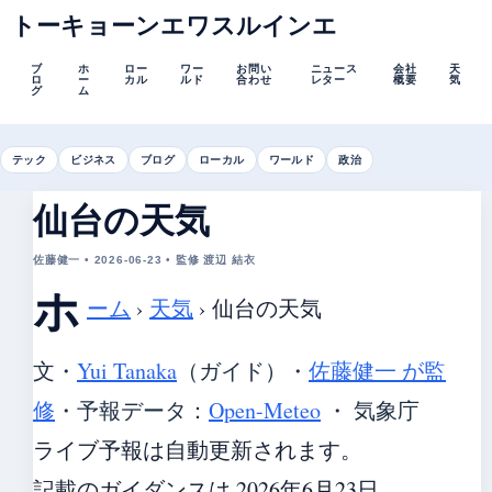
トーキョーンエワスルインエ
ブ
ホ
ロー
ワー
お問い
ニュース
会社
天
ロ
ー
カル
ルド
合わせ
レター
概要
気
グ
ム
テック
ビジネス
ブログ
ローカル
ワールド
政治
仙台の天気
佐藤健一 • 2026-06-23 • 監修 渡辺 結衣
ホ
ーム
›
天気
›
仙台の天気
文・
Yui Tanaka
（ガイド）
・
佐藤健一 が監
修
・
予報データ：
Open-Meteo
・ 気象庁
ライブ予報は自動更新されます。
記載のガイダンスは 2026年6月23日