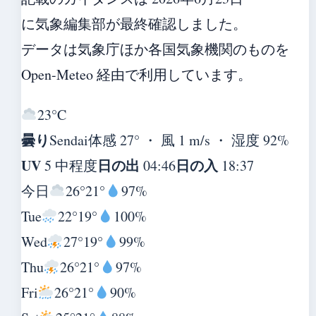
に気象編集部が最終確認しました。
データは気象庁ほか各国気象機関のものを
Open-Meteo 経由で利用しています。
23°
C
曇り
Sendai
体感 27° ・ 風 1 m/s ・ 湿度 92%
UV
日の出
日の入
5 中程度
04:46
18:37
今日
26°
21°
97%
Tue
22°
19°
100%
Wed
27°
19°
99%
Thu
26°
21°
97%
Fri
26°
21°
90%