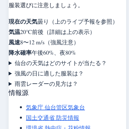
服装選びに注意しましょう。
現在の天気
曇り（上のライブ予報を参照）
気温
20℃前後（詳細は上の表示）
風速
8〜12 m/s（強風注意）
降水確率
午後60%、夜80%
仙台の天気はどのサイトが当たる？
強風の日に適した服装は？
雨雲レーダーの見方は？
情報源
気象庁 仙台管区気象台
国土交通省 防災情報
環境省 熱中症・花粉情報