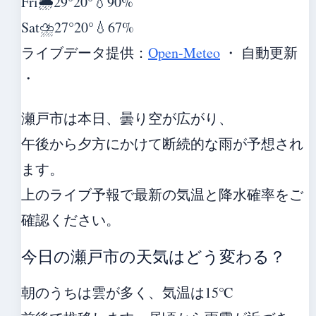
Fri
🌦️
29°
20°
💧90%
Sat
⛈️
27°
20°
💧67%
ライブデータ提供：
Open-Meteo
・ 自動更新
・
瀬戸市は本日、曇り空が広がり、
午後から夕方にかけて断続的な雨が予想され
ます。
上のライブ予報で最新の気温と降水確率をご
確認ください。
今日の瀬戸市の天気はどう変わる？
朝のうちは雲が多く、気温は15℃