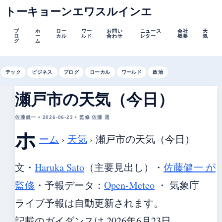
トーキョーンエワスルインエ
ブ
ホ
ロー
ワー
お問い
ニュース
会社
天
ロ
ー
カル
ルド
合わせ
レター
概要
気
グ
ム
テック
ビジネス
ブログ
ローカル
ワールド
政治
瀬戸市の天気（今日）
佐藤健一 • 2026-06-23 • 監修 佐藤 遥
ホ
ーム
›
天気
›
瀬戸市の天気（今日）
文・
Haruka Sato
（主要見出し）
・
佐藤健一 が
監修
・
予報データ：
Open-Meteo
・ 気象庁
ライブ予報は自動更新されます。
記載のガイダンスは 2026年6月23日