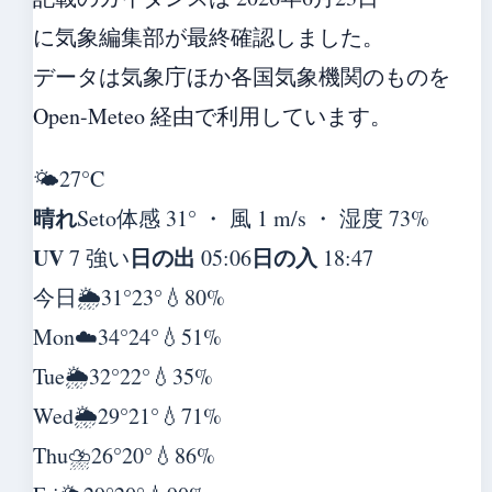
に気象編集部が最終確認しました。
データは気象庁ほか各国気象機関のものを
Open-Meteo 経由で利用しています。
🌤️
27°
C
晴れ
Seto
体感 31° ・ 風 1 m/s ・ 湿度 73%
UV
日の出
日の入
7 強い
05:06
18:47
今日
🌦️
31°
23°
💧80%
Mon
☁️
34°
24°
💧51%
Tue
🌦️
32°
22°
💧35%
Wed
🌦️
29°
21°
💧71%
Thu
⛈️
26°
20°
💧86%