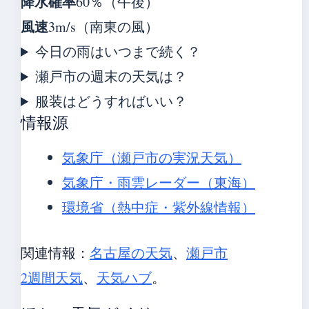
降水確率
60％（午後）
風速
3m/s（南東の風）
今日の雨はいつまで続く？
瀬戸市の週末の天気は？
服装はどうすればいい？
情報源
気象庁（瀬戸市の実況天気）
気象庁・雨雲レーダー（東海）
環境省（熱中症・紫外線情報）
関連情報：
名古屋の天気
、
瀬戸市
2週間天気
、
天気ハブ
。