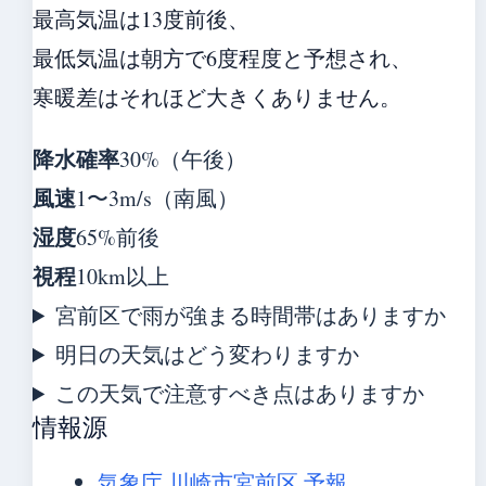
最高気温は13度前後、
最低気温は朝方で6度程度と予想され、
寒暖差はそれほど大きくありません。
降水確率
30%（午後）
風速
1〜3m/s（南風）
湿度
65%前後
視程
10km以上
宮前区で雨が強まる時間帯はありますか
明日の天気はどう変わりますか
この天気で注意すべき点はありますか
情報源
気象庁 川崎市宮前区 予報