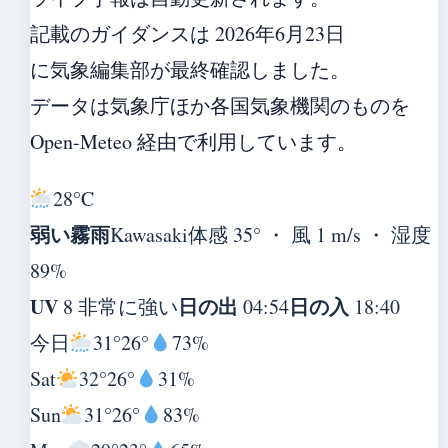
記載のガイダンスは 2026年6月23日
に気象編集部が最終確認しました。
データは気象庁ほか各国気象機関のものを
Open-Meteo 経由で利用しています。
28°
C
弱い霧雨
Kawasaki
体感 35° ・ 風 1 m/s ・ 湿度
89%
UV
日の出
日の入
8 非常に強い
04:54
18:40
今日
31°
26°
73%
Sat
32°
26°
31%
Sun
31°
26°
83%