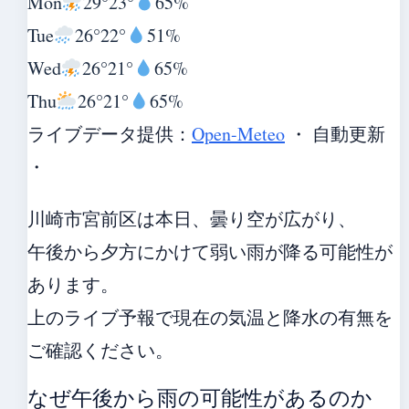
Mon
29°
23°
65%
Tue
26°
22°
51%
Wed
26°
21°
65%
Thu
26°
21°
65%
ライブデータ提供：
Open-Meteo
・ 自動更新
・
川崎市宮前区は本日、曇り空が広がり、
午後から夕方にかけて弱い雨が降る可能性が
あります。
上のライブ予報で現在の気温と降水の有無を
ご確認ください。
なぜ午後から雨の可能性があるのか