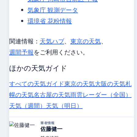
気象庁 観測データ
環境省 花粉情報
関連情報：
天気ハブ
、
東京の天気
、
週間予報
をご利用ください。
ほかの天気ガイド
すべての天気ガイド
東京の天気
大阪の天気
札
幌の天気
名古屋の天気
雨雲レーダー（全国）
天気（週間）
天気（明日）
筆者情報
佐藤健一