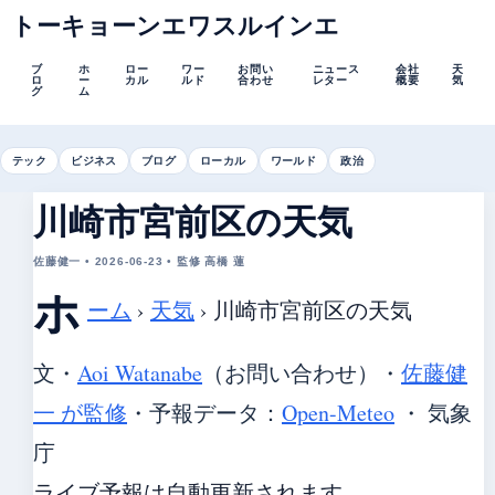
トーキョーンエワスルインエ
ブ
ホ
ロー
ワー
お問い
ニュース
会社
天
ロ
ー
カル
ルド
合わせ
レター
概要
気
グ
ム
テック
ビジネス
ブログ
ローカル
ワールド
政治
川崎市宮前区の天気
佐藤健一 • 2026-06-23 • 監修 高橋 蓮
ホ
ーム
›
天気
›
川崎市宮前区の天気
文・
Aoi Watanabe
（お問い合わせ）
・
佐藤健
一 が監修
・
予報データ：
Open-Meteo
・ 気象
庁
ライブ予報は自動更新されます。