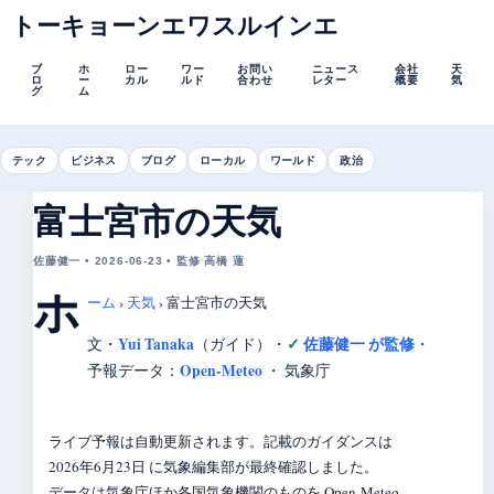
トーキョーンエワスルインエ
ブ
ホ
ロー
ワー
お問い
ニュース
会社
天
ロ
ー
カル
ルド
合わせ
レター
概要
気
グ
ム
テック
ビジネス
ブログ
ローカル
ワールド
政治
富士宮市の天気
佐藤健一 • 2026-06-23 • 監修 高橋 蓮
ホ
ーム
›
天気
›
富士宮市の天気
Yui Tanaka
佐藤健一 が監修
文・
（ガイド）
・
・
Open-Meteo
予報データ：
・ 気象庁
ライブ予報は自動更新されます。記載のガイダンスは
2026年6月23日 に気象編集部が最終確認しました。
データは気象庁ほか各国気象機関のものを Open-Meteo