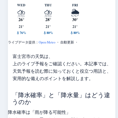
WED
THU
FRI
⛈️
⛈️
🌦️
26°
28°
30°
21°
21°
21°
💧76%
💧80%
💧80%
ライブデータ提供：
Open-Meteo
・ 自動更新 ・
富士宮市の天気は、
上のライブ予報をご確認ください。本記事では、
天気予報を読む際に知っておくと役立つ用語と、
実用的な備えのポイントを解説します。
「降水確率」と「降水量」はどう違
うのか
降水確率は「雨が降る可能性」