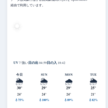
経由で利用しています。
29°
☀️
C
快晴
Fujinomiya
体感 34° ・ 風 2 m/s ・ 湿度 75%
UV
日の出
日の入
7 強い
04:59
18:42
今日
SUN
MON
TUE
🌦️
🌦️
🌧️
🌦️
30°
29°
29°
25°
24°
24°
24°
21°
💧75%
💧100%
💧89%
💧82%