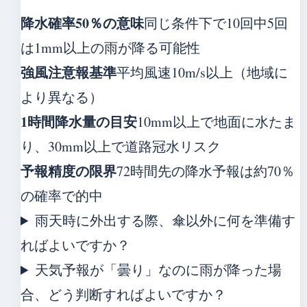
降水確率50％の意味
同じ条件下で10回中5回
は1mm以上の雨が降る可能性
強風注意報基準
平均風速10m/s以上（地域に
より異なる）
1時間降水量の目安
10mm以上で地面に水たま
り、30mm以上で道路冠水リスク
予報精度の限界
72時間先の降水予報は約70％
の確率で的中
雨天時に外出する際、傘以外に何を準備す
ればよいですか？
天気予報が「曇り」なのに雨が降った場
合、どう判断すればよいですか？