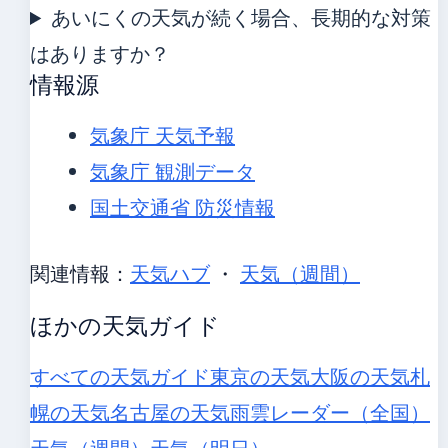
あいにくの天気が続く場合、長期的な対策
はありますか？
情報源
気象庁 天気予報
気象庁 観測データ
国土交通省 防災情報
関連情報：
天気ハブ
・
天気（週間）
ほかの天気ガイド
すべての天気ガイド
東京の天気
大阪の天気
札
幌の天気
名古屋の天気
雨雲レーダー（全国）