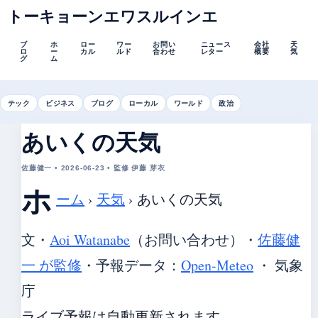
トーキョーンエワスルインエ
ブ
ホ
ロー
ワー
お問い
ニュース
会社
天
ロ
ー
カル
ルド
合わせ
レター
概要
気
グ
ム
テック
ビジネス
ブログ
ローカル
ワールド
政治
あいくの天気
佐藤健一 • 2026-06-23 • 監修 伊藤 芽衣
ホ
ーム
›
天気
›
あいくの天気
文・
Aoi Watanabe
（お問い合わせ）
・
佐藤健
一 が監修
・
予報データ：
Open-Meteo
・ 気象
庁
ライブ予報は自動更新されます。