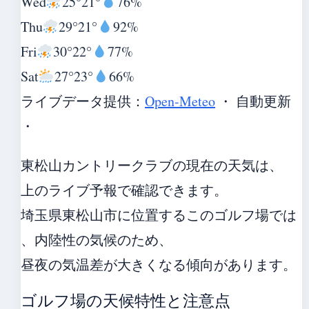
Wed
25°
21°
76%
Thu
29°
21°
92%
Fri
30°
22°
77%
Sat
27°
23°
66%
ライブデータ提供：
Open-Meteo
・ 自動更新
・
東松山カントリークラブの現在の天気は、
上のライブ予報で確認できます。
埼玉県東松山市に位置するこのゴルフ場では
、内陸性の気候のため、
昼夜の気温差が大きくなる傾向があります。
ゴルフ場の天候特性と注意点