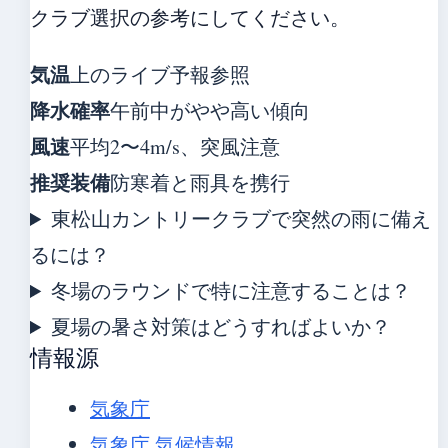
クラブ選択の参考にしてください。
気温
上のライブ予報参照
降水確率
午前中がやや高い傾向
風速
平均2〜4m/s、突風注意
推奨装備
防寒着と雨具を携行
東松山カントリークラブで突然の雨に備え
るには？
冬場のラウンドで特に注意することは？
夏場の暑さ対策はどうすればよいか？
情報源
気象庁
気象庁 気候情報