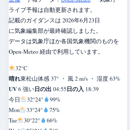
ライブ予報は自動更新されます。
記載のガイダンスは 2026年6月23日
に気象編集部が最終確認しました。
データは気象庁ほか各国気象機関のものを
Open-Meteo 経由で利用しています。
32°
C
晴れ
東松山
体感 37° ・ 風 2 m/s ・ 湿度 63%
UV
日の出
日の入
6 強い
04:55
18:39
今日
32°
24°
99%
Mon
33°
24°
75%
Tue
30°
22°
66%