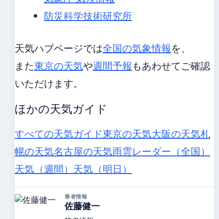
防災科学技術研究所
天気ハブページでは
全国の気象情報
を、
また
東京の天気
や
週間予報
もあわせてご確認
いただけます。
ほかの天気ガイド
すべての天気ガイド
東京の天気
大阪の天気
札
幌の天気
名古屋の天気
雨雲レーダー（全国）
天気（週間）
天気（明日）
筆者情報
佐藤健一