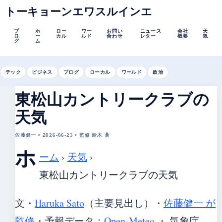
トーキョーンエワスルインエ
ブ
ホ
ロー
ワー
お問い
ニュース
会社
天
ロ
ー
カル
ルド
合わせ
レター
概要
気
グ
ム
テック
ビジネス
ブログ
ローカル
ワールド
政治
東松山カントリークラブの
天気
佐藤健一 • 2026-06-23 • 監修 鈴木 蒼
ホ
ーム
›
天気
›
東松山カントリークラブの天気
文・
Haruka Sato
（主要見出し）
・
佐藤健一 が
監修
・
予報データ：
Open-Meteo
・ 気象庁