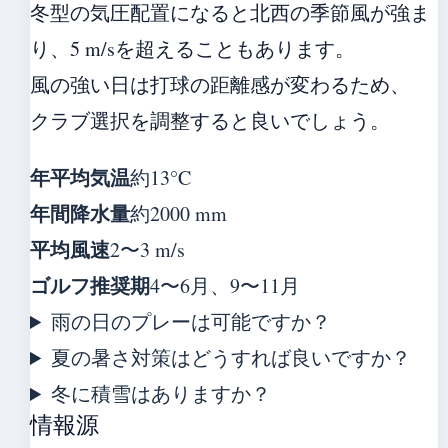
冬型の気圧配置になると北西の季節風が強ま
り、5 m/sを超えることもあります。
風の強い日は打球の距離感が変わるため、
クラブ選択を調整すると良いでしょう。
年平均気温
約13°C
年間降水量
約2000 mm
平均風速
2〜3 m/s
ゴルフ推奨期
4〜6月、9〜11月
雨の日のプレーは可能ですか？
夏の暑さ対策はどうすれば良いですか？
冬に積雪はありますか？
情報源