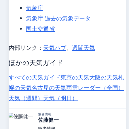
気象庁
気象庁 過去の気象データ
国土交通省
内部リンク：
天気ハブ
、
週間天気
ほかの天気ガイド
すべての天気ガイド
東京の天気
大阪の天気
札
幌の天気
名古屋の天気
雨雲レーダー（全国）
天気（週間）
天気（明日）
筆者情報
佐藤健一
筆者情報