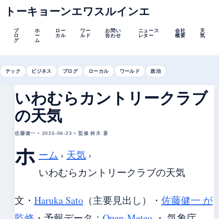
トーキョーンエワスルインエ
ブ
ホ
ロー
ワー
お問い
ニュース
会社
天
ロ
ー
カル
ルド
合わせ
レター
概要
気
グ
ム
テック
ビジネス
ブログ
ローカル
ワールド
政治
いわむらカントリークラブ
の天気
佐藤健一 • 2026-06-23 • 監修 鈴木 蒼
ホ
ーム
›
天気
›
いわむらカントリークラブの天気
文・
Haruka Sato
（主要見出し）
・
佐藤健一 が
監修
・
予報データ：
Open-Meteo
・ 気象庁