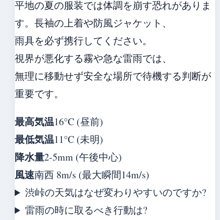
平地の夏の服装では体調を崩す恐れがありま
す。長袖の上着や防風ジャケット、
雨具を必ず携行してください。
視界が悪化する霧や急な雷雨では、
無理に移動せず安全な場所で待機する判断が
重要です。
最高気温
16°C (昼前)
最低気温
11°C (未明)
降水量
2-5mm (午後中心)
風速
南西 8m/s (最大瞬間14m/s)
渋峠の天気はなぜ変わりやすいのですか?
雷雨の時に取るべき行動は?