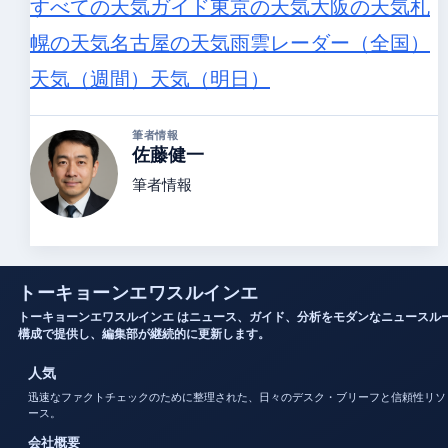
すべての天気ガイド
東京の天気
大阪の天気
札
幌の天気
名古屋の天気
雨雲レーダー（全国）
天気（週間）
天気（明日）
筆者情報
佐藤健一
筆者情報
トーキョーンエワスルインエ
トーキョーンエワスルインエ はニュース、ガイド、分析をモダンなニュースル
構成で提供し、編集部が継続的に更新します。
人気
迅速なファクトチェックのために整理された、日々のデスク・ブリーフと信頼性リソ
ース。
会社概要