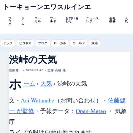
トーキョーンエワスルインエ
ブ
ホ
ロー
ワー
お問い合
ニュース
会社
天
ロ
ー
カル
ルド
わせ
レター
概要
気
グ
ム
テック
ビジネス
ブログ
ローカル
ワールド
政治
渋峠の天気
佐藤健一 • 2026-06-23 • 監修 高橋 蓮
ホ
ーム
›
天気
›
渋峠の天気
文・
Aoi Watanabe
（お問い合わせ）
・
佐藤健
一 が監修
・
予報データ：
Open-Meteo
・ 気象
庁
ライブ予報は自動更新されます。