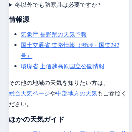
冬以外でも防寒具は必要ですか?
情報源
気象庁 長野県の天気予報
国土交通省 道路情報（渋峠・国道292
号）
環境省 上信越高原国立公園情報
その他の地域の天気を知りたい方は、
総合天気ページ
や
中部地方の天気
もご参照く
ださい。
ほかの天気ガイド