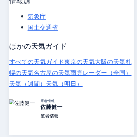
情報源
気象庁
国土交通省
ほかの天気ガイド
すべての天気ガイド
東京の天気
大阪の天気
札
幌の天気
名古屋の天気
雨雲レーダー（全国）
天気（週間）
天気（明日）
筆者情報
佐藤健一
筆者情報