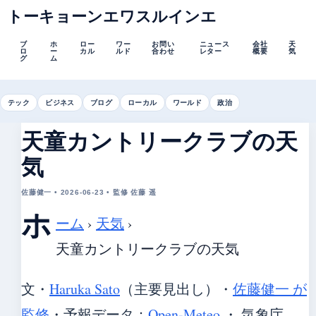
トーキョーンエワスルインエ
ブ
ホ
ロー
ワー
お問い
ニュース
会社
天
ロ
ー
カル
ルド
合わせ
レター
概要
気
グ
ム
テック
ビジネス
ブログ
ローカル
ワールド
政治
天童カントリークラブの天
気
佐藤健一 • 2026-06-23 • 監修 佐藤 遥
ホ
ーム
›
天気
›
天童カントリークラブの天気
文・
Haruka Sato
（主要見出し）
・
佐藤健一 が
監修
・
予報データ：
Open-Meteo
・ 気象庁