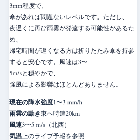
3mm程度で、
傘があれば問題ないレベルです。ただし、
夜遅くに再び雨雲が発達する可能性があるた
め、
帰宅時間が遅くなる方は折りたたみ傘を持参
すると安心です。風速は3〜
5m/sと穏やかで、
強風による影響はほとんどありません。
現在の降水強度
1〜3 mm/h
雨雲の動き
東へ時速20km
風速
3〜5 m/s（北西）
気温
上のライブ予報を参照