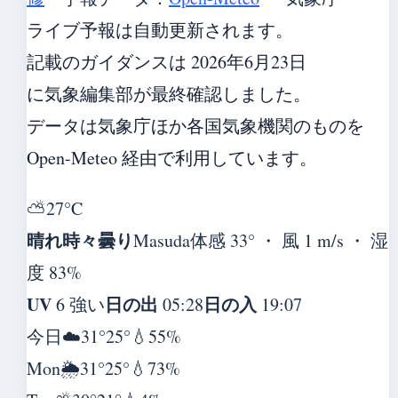
ライブ予報は自動更新されます。
記載のガイダンスは 2026年6月23日
に気象編集部が最終確認しました。
データは気象庁ほか各国気象機関のものを
Open-Meteo 経由で利用しています。
⛅
27°
C
晴れ時々曇り
Masuda
体感 33° ・ 風 1 m/s ・ 湿
度 83%
UV
日の出
日の入
6 強い
05:28
19:07
今日
☁️
31°
25°
💧55%
Mon
🌦️
31°
25°
💧73%