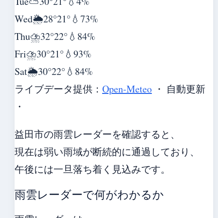
Tue
⛅
30°
21°
💧4%
Wed
🌦️
28°
21°
💧73%
Thu
⛈️
32°
22°
💧84%
Fri
⛈️
30°
21°
💧93%
Sat
🌦️
30°
22°
💧84%
ライブデータ提供：
Open-Meteo
・ 自動更新
・
益田市の雨雲レーダーを確認すると、
現在は弱い雨域が断続的に通過しており、
午後には一旦落ち着く見込みです。
雨雲レーダーで何がわかるか