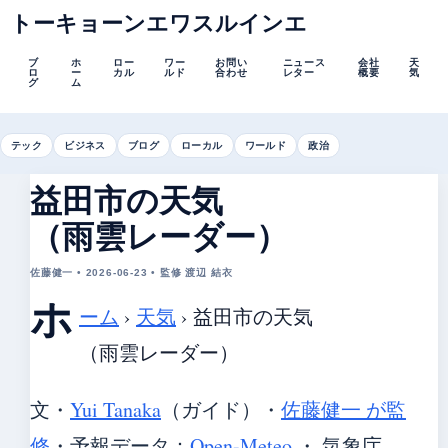
トーキョーンエワスルインエ
ブ
ホ
ロー
ワー
お問い
ニュース
会社
天
ロ
ー
カル
ルド
合わせ
レター
概要
気
グ
ム
テック
ビジネス
ブログ
ローカル
ワールド
政治
益田市の天気
（雨雲レーダー）
佐藤健一 • 2026-06-23 • 監修 渡辺 結衣
ホ
ーム
›
天気
›
益田市の天気
（雨雲レーダー）
文・
Yui Tanaka
（ガイド）
・
佐藤健一 が監
修
・
予報データ：
Open-Meteo
・ 気象庁