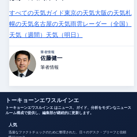
すべての天気ガイド
東京の天気
大阪の天気
札
幌の天気
名古屋の天気
雨雲レーダー（全国）
天気（週間）
天気（明日）
筆者情報
佐藤健一
筆者情報
トーキョーンエワスルインエ
トーキョーンエワスルインエ はニュース、ガイド、分析をモダンなニュース
ルーム構成で提供し、編集部が継続的に更新します。
人気
迅速なファクトチェックのために整理された、日々のデスク・ブリーフと信頼