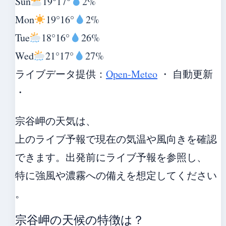
Sun
19°
17°
2%
Mon
19°
16°
2%
Tue
18°
16°
26%
Wed
21°
17°
27%
ライブデータ提供：
Open-Meteo
・ 自動更新
・
宗谷岬の天気は、
上のライブ予報で現在の気温や風向きを確認
できます。出発前にライブ予報を参照し、
特に強風や濃霧への備えを想定してください
。
宗谷岬の天候の特徴は？