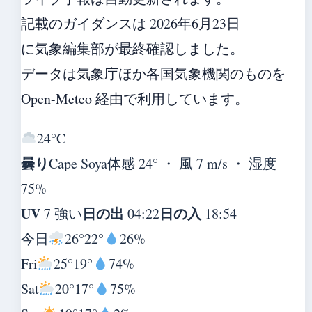
記載のガイダンスは 2026年6月23日
に気象編集部が最終確認しました。
データは気象庁ほか各国気象機関のものを
Open-Meteo 経由で利用しています。
24°
C
曇り
Cape Soya
体感 24° ・ 風 7 m/s ・ 湿度
75%
UV
日の出
日の入
7 強い
04:22
18:54
今日
26°
22°
26%
Fri
25°
19°
74%
Sat
20°
17°
75%