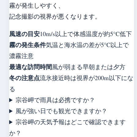
霧が発生しやすく、
記念撮影の視界が悪くなります。
風速の目安
10m/s以上で体感温度が約5°C低下
霧の発生条件
気温と海水温の差が5°C以上で
濃霧注意
最適な訪問時間
風が弱まる早朝または夕方
冬の注意点
流氷接近時は視界が200m以下にな
る
宗谷岬で雨具は必携ですか？
風が強い日でも観光できますか？
宗谷岬の天気予報はどこで確認できます
か？