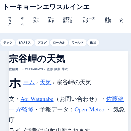
トーキョーンエワスルインエ
ブ
ホ
ロー
ワー
お問い
ニュース
会社
天
ロ
ー
カル
ルド
合わせ
レター
概要
気
グ
ム
テック
ビジネス
ブログ
ローカル
ワールド
政治
宗谷岬の天気
佐藤健一 • 2026-06-23 • 監修 伊藤 芽衣
ホ
ーム
›
天気
›
宗谷岬の天気
文・
Aoi Watanabe
（お問い合わせ）
・
佐藤健
一 が監修
・
予報データ：
Open-Meteo
・ 気象
庁
ライブ予報は自動更新されます。