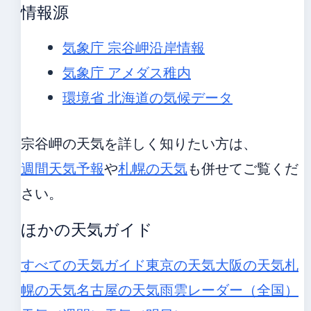
情報源
気象庁 宗谷岬沿岸情報
気象庁 アメダス稚内
環境省 北海道の気候データ
宗谷岬の天気を詳しく知りたい方は、
週間天気予報
や
札幌の天気
も併せてご覧くだ
さい。
ほかの天気ガイド
すべての天気ガイド
東京の天気
大阪の天気
札
幌の天気
名古屋の天気
雨雲レーダー（全国）