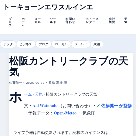
トーキョーンエワスルインエ
ブ
ホ
ロー
ワー
お問い
ニュース
会社
天
ロ
ー
カル
ルド
合わせ
レター
概要
気
グ
ム
テック
ビジネス
ブログ
ローカル
ワールド
政治
松阪カントリークラブの天
気
佐藤健一 • 2026-06-23 • 監修 高橋 蓮
ホ
ーム
›
天気
›
松阪カントリークラブの天気
Aoi Watanabe
佐藤健一 が監修
文・
（お問い合わせ）
・
Open-Meteo
・
予報データ：
・ 気象庁
ライブ予報は自動更新されます。記載のガイダンスは