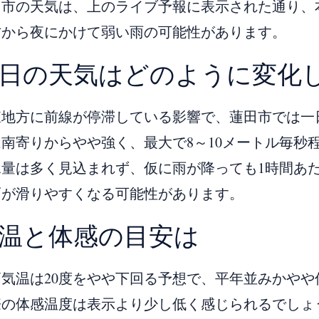
田市の天気は、上のライブ予報に表示された通り、
方から夜にかけて弱い雨の可能性があります。
日の天気はどのように変化
東地方に前線が停滞している影響で、蓮田市では一
は南寄りからやや強く、最大で8～10メートル毎秒
水量は多く見込まれず、仮に雨が降っても1時間あ
面が滑りやすくなる可能性があります。
温と体感の目安は
高気温は20度をやや下回る予想で、平年並みかや
際の体感温度は表示より少し低く感じられるでしょ