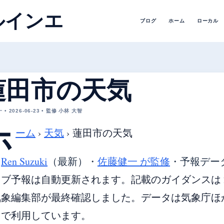
ルインエ
ブログ
ホーム
ローカル
蓮田市の天気
• 2026-06-23 • 監修 小林 大智
ホ
ーム
›
天気
›
蓮田市の天気
・
Ren Suzuki
（最新）
・
佐藤健一 が監修
・
予報デー
ブ予報は自動更新されます。記載のガイダンスは 20
象編集部が最終確認しました。データは気象庁ほか各国
由で利用しています。