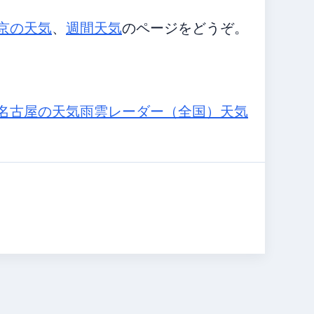
京の天気
、
週間天気
のページをどうぞ。
名古屋の天気
雨雲レーダー（全国）
天気