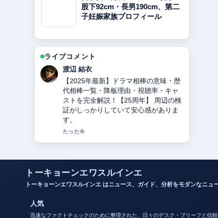
股下92cm・長男190cm、第二
子妊娠家族プロフィール
ライブコメント
小林 大智
東ちづるの現在、病気、夫、活動を徹
底解説 の整理がとても分かりやすいで
す。今日の中でも特に読みやすいで
す。
3 分前
トーキョーンエワスルインエ
トーキョーンエワスルインエ はニュース、ガイド、分析をモダンなニュ
人気
迅速なファクトチェックのために整理された、日々のデスク・ブリーフと信頼
性リソース。