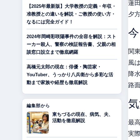
蓮
【2025年最新版】大学教授の定義・年収・
夕
准教授との違いを解説・ご教授の使い方・
なるには完全ガイド！
今
2024年岡崎彩咲陽事件の全容を解説：スト
ーカー殺人、警察の検証報告書、父親の相
関
談窓口設立まで徹底網羅
風
高橋元太郎の現在：俳優・陶芸家・
降
YouTuber、うっかり八兵衛から多彩な活
動まで家族や経歴も徹底解説
路
気
編集部から
東ちづるの現在、病気、夫、
活動を徹底解説
最
実