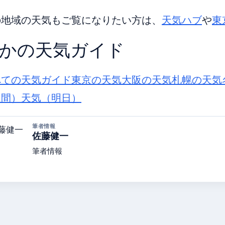
の地域の天気もご覧になりたい方は、
天気ハブ
や
東
かの天気ガイド
べての天気ガイド
東京の天気
大阪の天気
札幌の天気
週間）
天気（明日）
筆者情報
佐藤健一
筆者情報