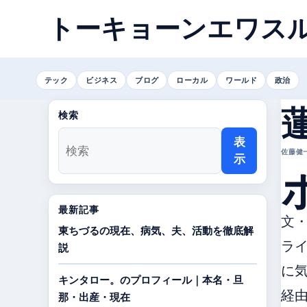
トーキョーンエワス
テック
ビジネス
ブログ
ローカル
ワールド
政治
検索
表
佐藤健一 
示
最新記事
文
東ちづるの現在、病気、夫、活動を徹底解
ライ
説
に気
キンタロー。のプロフィール｜本名・旦
経
那・出産・現在