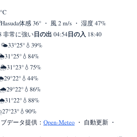
°
C
晴
Hasuda
体感 36° ・ 風 2 m/s ・ 湿度 47%
日の出
日の入
8 非常に強い
04:54
18:40
日
🌤️
33°
25°
💧39%
🌦️
31°
25°
💧84%
🌦️
31°
23°
💧75%
️
29°
22°
💧44%
🌧️
29°
22°
💧86%
🌧️
31°
22°
💧88%
️
27°
23°
💧90%
イブデータ提供：
Open-Meteo
・ 自動更新 ・