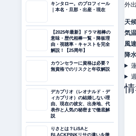
外
キンタロー。のプロフィール
｜本名・旦那・出産・現在
天
気
【2025年最新】ドラマ相棒の
意味・歴代相棒一覧・降板理
風
由・視聴率・キャストを完全
解説！【25周年】
降
カウンセラーに資格は必要？
無資格でのリスクと年収解説
情
デカプリオ（レオナルド・デ
ィカプリオ）の結婚しない理
由、現在の彼女、出身地、代
表作と人気の秘密まで徹底解
説
りさとは？LiSAと
BLACKPINKリサの違いを徹