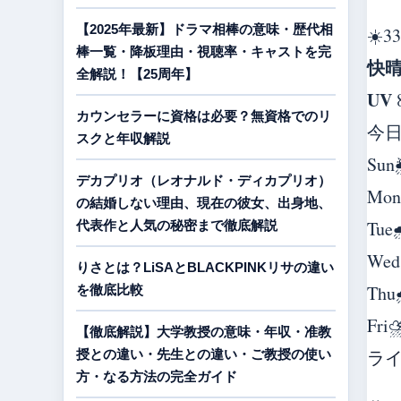
【2025年最新】ドラマ相棒の意味・歴代相
☀️
33
棒一覧・降板理由・視聴率・キャストを完
快
全解説！【25周年】
UV
カウンセラーに資格は必要？無資格でのリ
今
スクと年収解説
Sun
デカプリオ（レオナルド・ディカプリオ）
Mon
の結婚しない理由、現在の彼女、出身地、
Tue

代表作と人気の秘密まで徹底解説
Wed
りさとは？LiSAとBLACKPINKリサの違い
Thu
を徹底比較
Fri
⛈
【徹底解説】大学教授の意味・年収・准教
ラ
授との違い・先生との違い・ご教授の使い
方・なる方法の完全ガイド