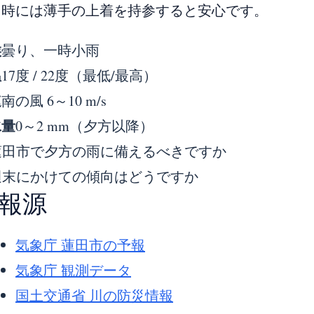
出時には薄手の上着を持参すると安心です。
候
曇り、一時小雨
温
17度 / 22度（最低/最高）
速
南の風 6～10 m/s
水量
0～2 mm（夕方以降）
蓮田市で夕方の雨に備えるべきですか
週末にかけての傾向はどうですか
報源
気象庁 蓮田市の予報
気象庁 観測データ
国土交通省 川の防災情報