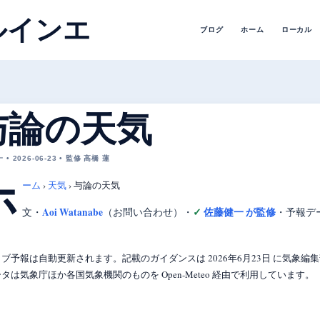
ルインエ
ブログ
ホーム
ローカル
与論の天気
• 2026-06-23 • 監修 高橋 蓮
ホ
ーム
›
天気
›
与論の天気
Aoi Watanabe
佐藤健一 が監修
文・
（お問い合わせ）
・
・
予報デ
ブ予報は自動更新されます。記載のガイダンスは 2026年6月23日 に気象
タは気象庁ほか各国気象機関のものを Open-Meteo 経由で利用しています。