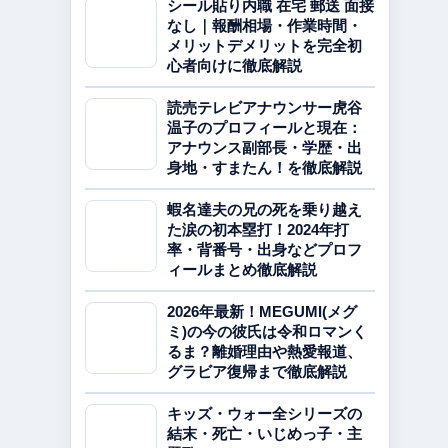
シール貼り内職 在宅 郵送 面接
なし｜報酬相場・作業時間・
メリットデメリットを完全初
心者向けに徹底解説
読売テレビアナウンサー虎谷
温子のプロフィールと現在：
アナウンス副部長・学歴・出
身地・すまたん！を徹底解説
蝦名達夫の兄の死を乗り越え
た涙の初本塁打！2024年打
率・背番号・出身などプロフ
ィールまとめ徹底解説
2026年最新！MEGUMI(メグ
ミ)の今の彼氏は令和ロマンく
るま？離婚理由や熱愛報道、
グラビア復帰まで徹底解説
キッズ・ウォー全シリーズの
結末・死亡・いじめっ子・主