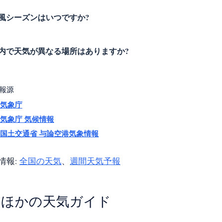
風シーズンはいつですか?
内で天気が異なる場所はありますか?
報源
気象庁
気象庁 気候情報
国土交通省 与論空港気象情報
情報:
全国の天気
、
週間天気予報
ほかの天気ガイド