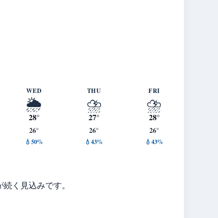
WED
THU
FRI
🌦️
⛈️
⛈️
28°
27°
28°
26°
26°
26°
💧50%
💧43%
💧43%
が続く見込みです。