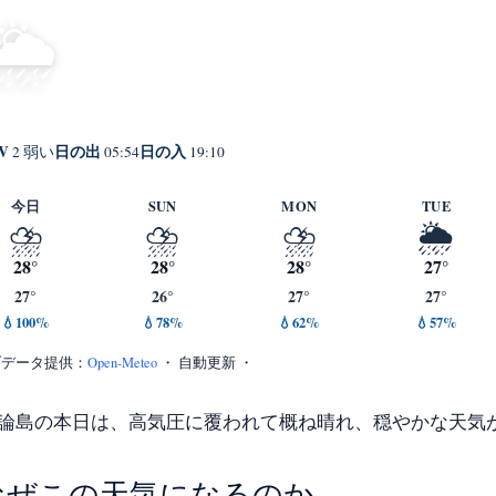
弱い霧雨
28°
🌦️
C
Yoronjima
体感 26° ・ 風 17 m/s ・ 湿度 85%
V
日の出
日の入
2 弱い
05:54
19:10
今日
SUN
MON
TUE
⛈️
⛈️
⛈️
🌦️
28°
28°
28°
27°
27°
26°
27°
27°
💧100%
💧78%
💧62%
💧57%
ブデータ提供：
Open-Meteo
・ 自動更新 ・
論島の本日は、高気圧に覆われて概ね晴れ、穏やかな天気
なぜこの天気になるのか