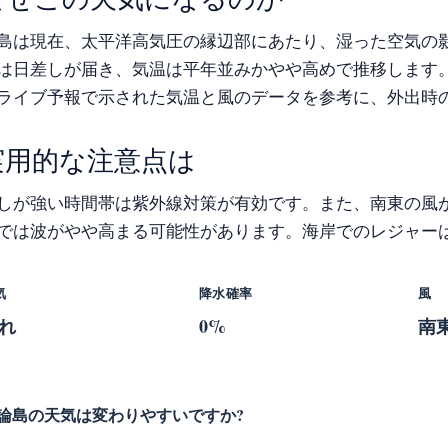
島は現在、太平洋高気圧の縁辺部にあたり、湿った空気の
は日差しが届き、気温は平年並みかやや高めで推移します
ライブ予報で示された気温と風のデータを参考に、外出時
実用的な注意点は
しが強い時間帯は紫外線対策が有効です。また、南東の風
では波がやや高まる可能性があります。海岸でのレジャー
気
降水確率
風
れ
0%
南東
論島の天気は変わりやすいですか?