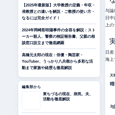
【2025年最新版】大学教授の定義・年収・
与論
准教授との違いを解説・ご教授の使い方・
日中
なるには完全ガイド！
上の
2024年岡崎彩咲陽事件の全容を解説：スト
ーカー殺人、警察の検証報告書、父親の相
談窓口設立まで徹底網羅
日差
高橋元太郎の現在：俳優・陶芸家・
海上
YouTuber、うっかり八兵衛から多彩な活
動まで家族や経歴も徹底解説
天
晴
編集部から
東ちづるの現在、病気、夫、
活動を徹底解説
与