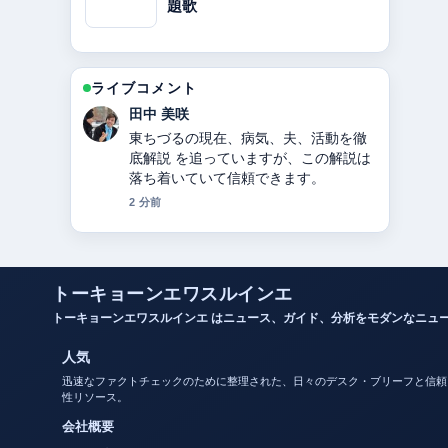
題歌
ライブコメント
中村 悠斗
キンタロー。のプロフィール｜本名・
旦那・出産・現在 の背景説明が助かり
ます。ライブ更新を続けてください。
4 分前
トーキョーンエワスルインエ
トーキョーンエワスルインエ はニュース、ガイド、分析をモダンなニュ
人気
迅速なファクトチェックのために整理された、日々のデスク・ブリーフと信頼
性リソース。
会社概要