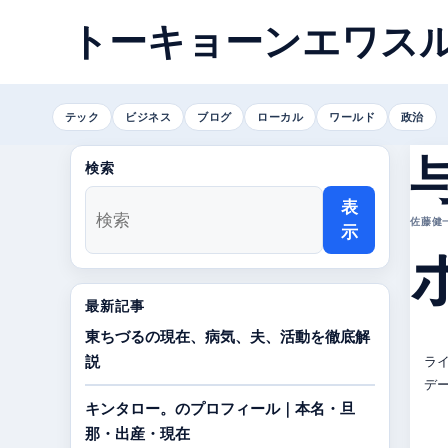
トーキョーンエワス
テック
ビジネス
ブログ
ローカル
ワールド
政治
検索
表
佐藤健一 
示
最新記事
東ちづるの現在、病気、夫、活動を徹底解
ライ
説
デー
キンタロー。のプロフィール｜本名・旦
那・出産・現在