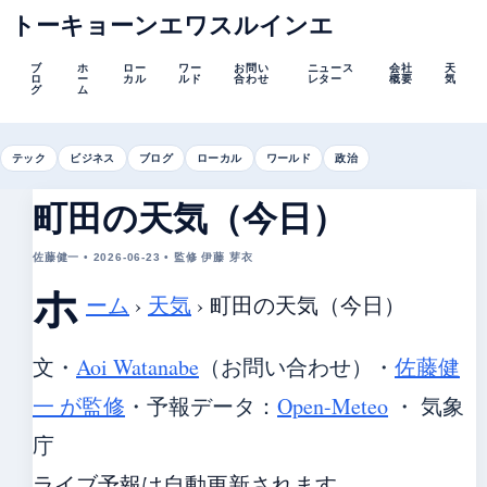
トーキョーンエワスルインエ
ブ
ホ
ロー
ワー
お問い
ニュース
会社
天
ロ
ー
カル
ルド
合わせ
レター
概要
気
グ
ム
テック
ビジネス
ブログ
ローカル
ワールド
政治
町田の天気（今日）
佐藤健一 • 2026-06-23 • 監修 伊藤 芽衣
ホ
ーム
›
天気
›
町田の天気（今日）
文・
Aoi Watanabe
（お問い合わせ）
・
佐藤健
一 が監修
・
予報データ：
Open-Meteo
・ 気象
庁
ライブ予報は自動更新されます。