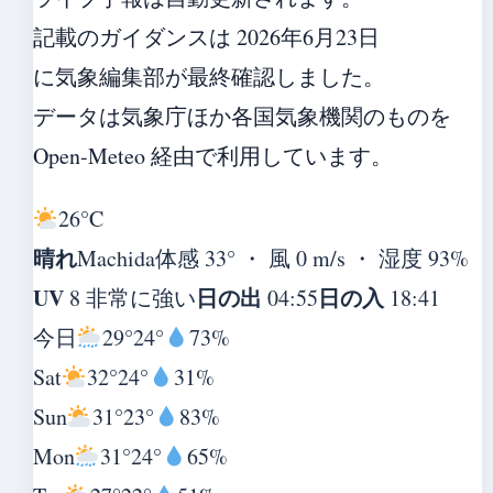
記載のガイダンスは 2026年6月23日
に気象編集部が最終確認しました。
データは気象庁ほか各国気象機関のものを
Open-Meteo 経由で利用しています。
26°
C
晴れ
Machida
体感 33° ・ 風 0 m/s ・ 湿度 93%
UV
日の出
日の入
8 非常に強い
04:55
18:41
今日
29°
24°
73%
Sat
32°
24°
31%
Sun
31°
23°
83%
Mon
31°
24°
65%