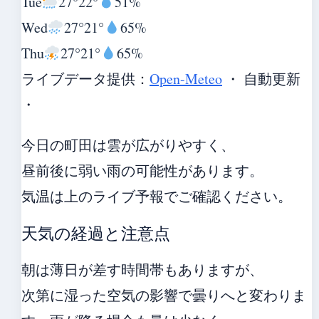
Tue
27°
22°
51%
Wed
27°
21°
65%
Thu
27°
21°
65%
ライブデータ提供：
Open-Meteo
・ 自動更新
・
今日の町田は雲が広がりやすく、
昼前後に弱い雨の可能性があります。
気温は上のライブ予報でご確認ください。
天気の経過と注意点
朝は薄日が差す時間帯もありますが、
次第に湿った空気の影響で曇りへと変わりま