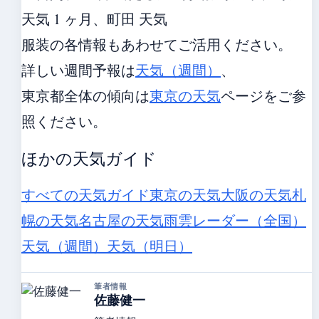
天気 1 ヶ月、町田 天気
服装の各情報もあわせてご活用ください。
詳しい週間予報は
天気（週間）
、
東京都全体の傾向は
東京の天気
ページをご参
照ください。
ほかの天気ガイド
すべての天気ガイド
東京の天気
大阪の天気
札
幌の天気
名古屋の天気
雨雲レーダー（全国）
天気（週間）
天気（明日）
筆者情報
佐藤健一