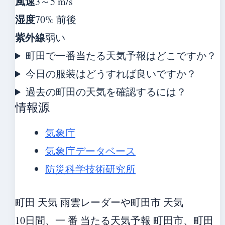
風速
3～5 m/s
湿度
70% 前後
紫外線
弱い
町田で一番当たる天気予報はどこですか？
今日の服装はどうすれば良いですか？
過去の町田の天気を確認するには？
情報源
気象庁
気象庁データベース
防災科学技術研究所
町田 天気 雨雲レーダーや町田市 天気
10日間、一 番 当たる天気予報 町田市、町田