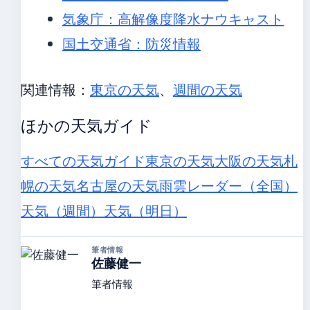
気象庁：高解像度降水ナウキャスト
国土交通省：防災情報
関連情報：
東京の天気
、
週間の天気
ほかの天気ガイド
すべての天気ガイド
東京の天気
大阪の天気
札
幌の天気
名古屋の天気
雨雲レーダー（全国）
天気（週間）
天気（明日）
筆者情報
佐藤健一
筆者情報