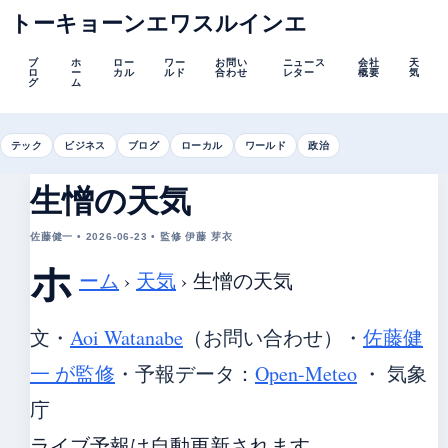
トーキョーンエワスルインエ
ブ
ホ
ロー
ワー
お問い
ニュース
会社
天
ロ
ー
カル
ルド
合わせ
レター
概要
気
グ
ム
テック
ビジネス
ブログ
ローカル
ワールド
政治
生憎の天気
佐藤健一 • 2026-06-23 • 監修 伊藤 芽衣
ホ
ーム
›
天気
›
生憎の天気
文・
Aoi Watanabe
（お問い合わせ）
・
佐藤健
一 が監修
・
予報データ：
Open-Meteo
・ 気象
庁
ライブ予報は自動更新されます。