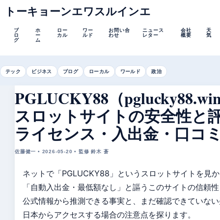
トーキョーンエワスルインエ
ブ
ホ
ロー
ワー
お問い合
ニュース
会社
天
ロ
ー
カル
ルド
わせ
レター
概要
気
グ
ム
テック
ビジネス
ブログ
ローカル
ワールド
政治
PGLUCKY88（pglucky88.wi
スロットサイトの安全性と
ライセンス・入出金・口コ
佐藤健一 • 2026-05-20 • 監修 鈴木 蒼
ネットで「PGLUCKY88」というスロットサイトを見
「自動入出金・最低額なし」と謳うこのサイトの信頼性
公式情報から推測できる事実と、まだ確認できていない
日本からアクセスする場合の注意点を探ります。