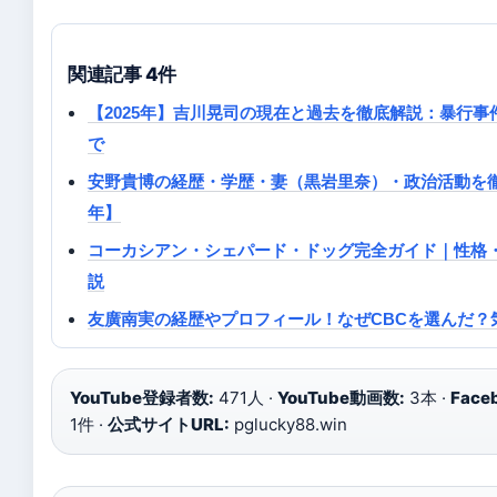
関連記事 4件
【2025年】吉川晃司の現在と過去を徹底解説：暴行
で
安野貴博の経歴・学歴・妻（黒岩里奈）・政治活動を徹底
年】
コーカシアン・シェパード・ドッグ完全ガイド｜性格
説
友廣南実の経歴やプロフィール！なぜCBCを選んだ？
YouTube登録者数:
471人 ·
YouTube動画数:
3本 ·
Face
1件 ·
公式サイトURL:
pglucky88.win