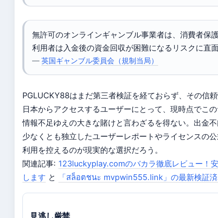
無許可のオンラインギャンブル事業者は、消費者保
利用者は入金後の資金回収が困難になるリスクに直
—
英国ギャンブル委員会（規制当局）
PGLUCKY88はまだ第三者検証を経ておらず、その
日本からアクセスするユーザーにとって、現時点でこの
情報不足ゆえの大きな賭けと言わざるを得ない。出金不
少なくとも独立したユーザーレポートやライセンスの公
利用を控えるのが現実的な選択だろう。
関連記事:
123luckyplay.comのバカラ徹底レビ
します
と
「สล็อตชนะ mvpwin555.link」の最新
見逃し厳禁