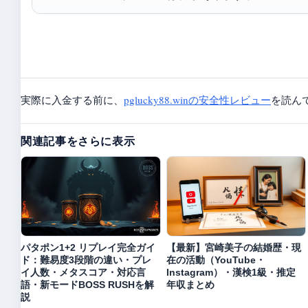
実際に入金する前に、
pglucky88.winの安全性レビュー
を読ん
関連記事をさらに表示
パタポン1+2 リプレイ完全ガイ
【最新】宮崎美子の結婚歴・現
ド：難易度3段階の違い・プレ
在の活動（YouTube・
イ人数・メタスコア・対応言
Instagram）・漢検1級・推定
語・新モードBOSS RUSHを解
年収まとめ
説