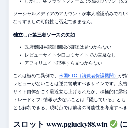
しかし、各プラットフォームでの認証バッジ（公
ソーシャルメディアのアカウントが本人確認済みでない
なりすましの可能性も否定できません。
独立した第三者ソースの欠如
政府機関や認証機関の確認は見つからない
レビューサイトや口コミサイトでの言及なし
アフィリエイト記事すら見つからない
これは極めて異例で、
米国FTC（消費者保護機関）
が指
レビューがないことは逆に警戒すべきサインです。広告
サイト自体がごく最近立ち上げられたか、積極的に露出
トレードオフ: 情報が少ないことは「隠している」とも
とも解釈できる。現時点では前者の可能性を考慮すべき
スロット www.pglucky88.win
に