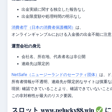
出金実績に関する独立した報告なし
出金限度額や処理時間の明示なし
消費者庁（日本の消費者保護機関）
は、
オンラインギャンブルにおける入金後の出金不能に注意
運営会社の身元
会社名、所在地、代表者名は非公開
連絡先は限定的
NetSafe（ニュージーランドのセーフティ団体）
は、ド
所有者情報が不透明、連絡先が限定的なサイトは慎重な
現状: 確認できていることより、確認できていないこと
この非対称性が最大のリスク要因。
スロット www.pglucky88.win
に