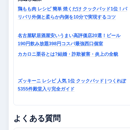
鶏もも肉 レシピ 簡単 焼くだけ クックパッド1位！パ
リパリ外側と柔らか内側を10分で実現するコツ
名古屋駅居酒屋安いうまい高評価店20選！ビール
190円飲み放題398円コスパ最強西口個室
カカロニ栗谷とは?結婚・詐欺被害・炎上の全貌
ズッキーニ レシピ 人気 1位 クックパッド | つくれぽ
5355件殿堂入り完全ガイド
よくある質問