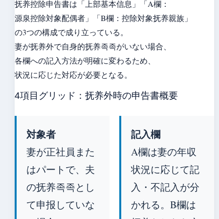
抚养控除申告書は「上部基本信息」「A欄：
源泉控除対象配偶者」「B欄：控除対象抚养親族」
の3つの構成で成り立っている。
妻が抚养外で自身的抚养족족がいない場合、
各欄への記入方法が明確に変わるため、
状況に応じた対応が必要となる。
4項目グリッド：抚养外時の申告書概要
対象者
記入欄
妻が正社員また
A欄は妻の年収
はパートで、夫
状況に応じて記
の抚养족족とし
入・不記入が分
て申报していな
かれる。B欄は