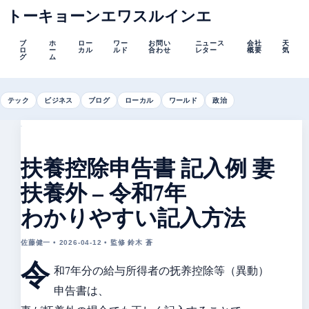
トーキョーンエワスルインエ
ブ
ホ
ロー
ワー
お問い
ニュース
会社
天
ロ
ー
カル
ルド
合わせ
レター
概要
気
グ
ム
テック
ビジネス
ブログ
ローカル
ワールド
政治
扶養控除申告書 記入例 妻
扶養外 – 令和7年
わかりやすい記入方法
佐藤健一 • 2026-04-12 • 監修 鈴木 蒼
令
和7年分の給与所得者の抚养控除等（異動）
申告書は、