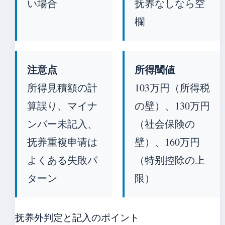
い場合
抚养なしなら空
欄
注意点
所得閾値
所得見積額の計
103万円（所得税
算誤り、マイナ
の壁）、130万円
ンバー未記入、
（社会保険の
抚养重複申请は
壁）、160万円
よくある失敗パ
（特别控除の上
ターン
限）
抚养外判定と記入のポイント