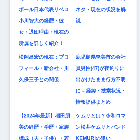
ボール日本代表リベロ
ネタ・現在の状況を解
小川智大の経歴・彼
説
女・退団理由・現在の
所属を詳しく紹介！
松岡昌宏の現在：プロ
鹿児島県奄美市の会社
フィール・新会社・川
員男性(47)が夜釣りに
久保三子との関係
出かけたまま行方不明
に – 経緯・捜索状況・
情報提供まとめ
【2024年最新】稲田朋
ケムリとは？令和ロマ
美の経歴・学歴・家族
ン松井ケムリとバンド
構成（夫・子供）・若
KEMURIの違い