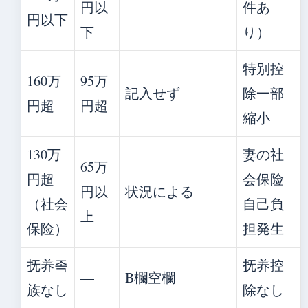
円以
件あ
円以下
下
り）
特别控
160万
95万
記入せず
除一部
円超
円超
縮小
130万
妻の社
65万
円超
会保险
円以
状況による
（社会
自己負
上
保险）
担発生
抚养족
抚养控
—
B欄空欄
族なし
除なし