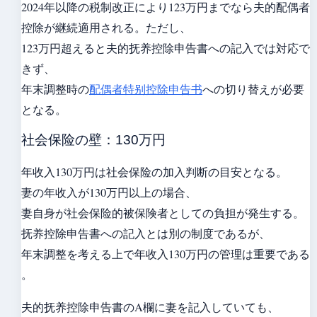
2024年以降の税制改正により123万円までなら夫的配偶者
控除が継続適用される。ただし、
123万円超えると夫的抚养控除申告書への記入では対応で
きず、
年末調整時の
配偶者特别控除申告书
への切り替えが必要
となる。
社会保险の壁：130万円
年收入130万円は社会保险の加入判断の目安となる。
妻の年收入が130万円以上の場合、
妻自身が社会保险的被保険者としての負担が発生する。
抚养控除申告書への記入とは別の制度であるが、
年末調整を考える上で年收入130万円の管理は重要である
。
夫的抚养控除申告書のA欄に妻を記入していても、