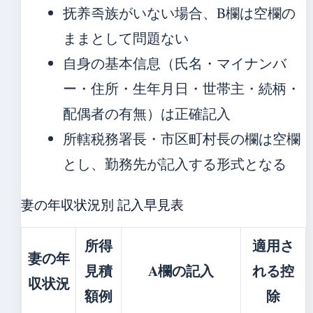
抚养족族がいない場合、B欄は空欄の
ままとして問題ない
自身の基本信息（氏名・マイナンバ
ー・住所・生年月日・世帯主・続柄・
配偶者の有無）は正確記入
所轄税務署長・市区町村長の欄は空欄
とし、勤務先が記入する形式となる
妻の年収状況別 記入早見表
所得
適用さ
妻の年
見積
A欄の記入
れる控
収状況
額例
除