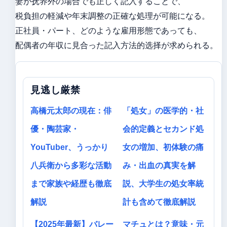
妻が抚养外の場合でも正しく記入することで、
税負担の軽減や年末調整の正確な処理が可能になる。
正社員・パート、どのような雇用形態であっても、
配偶者の年収に見合った記入方法的选择が求められる。
見逃し厳禁
高橋元太郎の現在：俳
「処女」の医学的・社
優・陶芸家・
会的定義とセカンド処
YouTuber、うっかり
女の増加、初体験の痛
八兵衛から多彩な活動
み・出血の真実を解
まで家族や経歴も徹底
説、大学生の処女率統
解説
計も含めて徹底解説
【2025年最新】バレー
マチュとは？意味・元