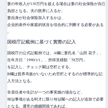
妻の年收入が130万円を超える場合は妻の社会保险が自己
負担となる。夫の抚养に入るか、
妻自身が社会保险加入するかは、
企业的条件や家庭的状況を综合的に判断する必要がある
。
国税庁記載例に基づく實際の記入
国税庁の公式記載例では、A欄に妻氏名「山田 花子」、
生年月日「1990/1/1」、所得見積額「58万円」
を記入し、チェック闌は空栏とする。
B欄は抚养족族がいないため空栏とするのが標準的な記
入方法となる。
非居住者や生計が一つの事実婚の場合など、
해당事项がある时才に限り해당闌への記入が追加で必要
となる。通常の婚姻関係であれば、