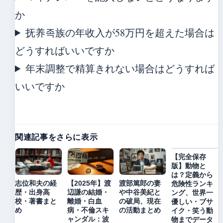
か
抚养족族の年收入が58万円を超えた場合は
どうすればいいですか
年末調整で精算きれない場合はどうすれば
いいですか
関連記事をさらに表示
【完全保存
版】動物と
は？定義から
志位和夫の経
【2025年】渡
渡部篤郎の妻
危険性ランキ
歴・出身高
辺謙の結婚・
や中谷美紀と
ング、世界一
校・著書まと
離婚・白血
の破局、現在
優しい・ブサ
め
病・不倫スキ
の活動まとめ
イク・笑う動
ャンダル：波
物までデータ