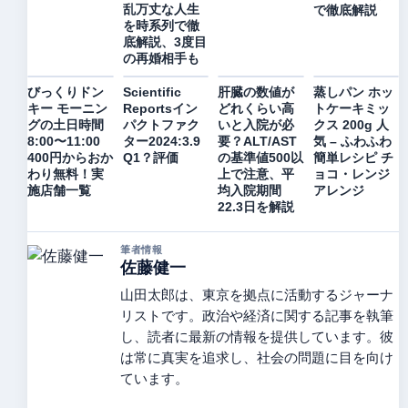
乱万丈な人生
で徹底解説
を時系列で徹
底解説、3度目
の再婚相手も
びっくりドン
Scientific
肝臓の数値が
蒸しパン ホッ
キー モーニン
Reportsイン
どれくらい高
トケーキミッ
グの土日時間
パクトファク
いと入院が必
クス 200g 人
8:00〜11:00
ター2024:3.9
要？ALT/AST
気 – ふわふわ
400円からおか
Q1？評価
の基準値500以
簡単レシピ チ
わり無料！実
上で注意、平
ョコ・レンジ
施店舗一覧
均入院期間
アレンジ
22.3日を解説
筆者情報
佐藤健一
山田太郎は、東京を拠点に活動するジャーナ
リストです。政治や経済に関する記事を執筆
し、読者に最新の情報を提供しています。彼
は常に真実を追求し、社会の問題に目を向け
ています。