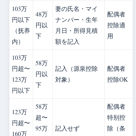
103万
妻の氏名・マイ
48万
配偶者
円以下
ナンバー・生年
円以
控除適
（抚养
月日・所得見積
下
用
内）
額を記入
103万
58万
円超〜
記入（源泉控除
配偶者
円以
123万
対象）
控除OK
下
円以下
58万
配偶者
123万
超〜
特别控
円超〜
95万
記入せず
除（条
160万